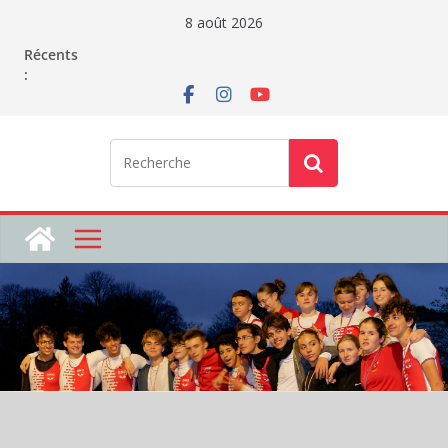
Passer
8 août 2026
au
Récents
contenu
: