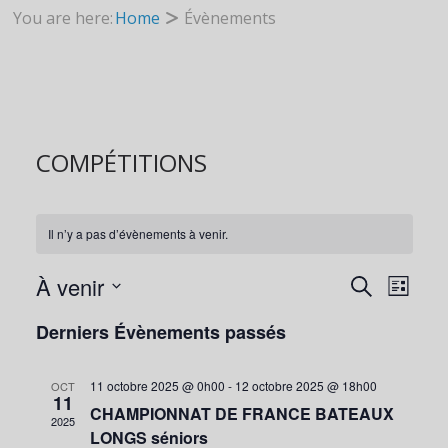
You are here:
Home
Évènements
COMPÉTITIONS
Il n’y a pas d’évènements à venir.
À venir
R
R
N
L
e
S
i
Derniers Évènements passés
c
s
é
h
E
A
t
l
e
e
11 octobre 2025 @ 0h00
-
12 octobre 2025 @ 18h00
OCT
r
e
11
CHAMPIONNAT DE FRANCE BATEAUX
c
C
V
2025
c
LONGS séniors
h