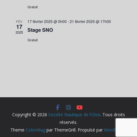
t
e
Gratuit
i
H
I
o
17 février 2025 @ 0h00
-
21 février 2025 @ 17h00
FÉV
17
n
Stage SNO
E
G
2025
n
Gratuit
e
R
A
z
u
C
T
n
e
d
H
I
a
t
E
O
e
Copyright © 2026
Société Nautique de l'Oise
. Tous droits
.
réservés.
E
N
Theme
ColorMag
par ThemeGrill. Propulsé par
WordPress
.