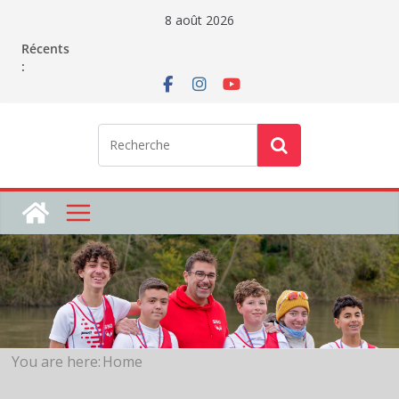
Passer
8 août 2026
au
Récents
contenu
:
You are here:
Home