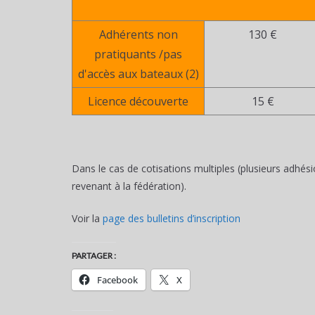
Adhérents non
130 €
pratiquants /pas
d'accès aux bateaux (2)
Licence découverte
15 €
Dans le cas de cotisations multiples (plusieurs adhésio
revenant à la fédération).
Voir la
page des bulletins d’inscription
PARTAGER :
Facebook
X