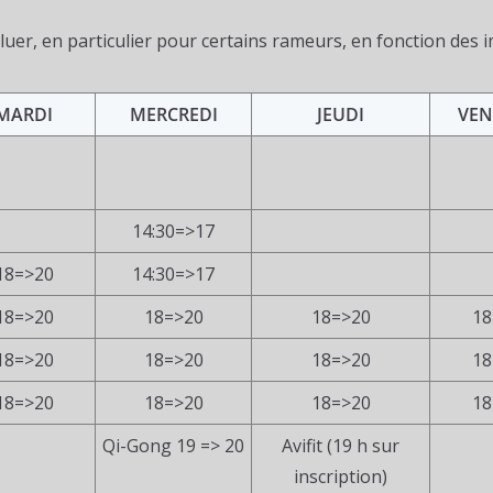
évoluer, en particulier pour certains rameurs, en fonction des
MARDI
MERCREDI
JEUDI
VEN
14:30=>17
18=>20
14:30=>17
18=>20
18=>20
18=>20
18
18=>20
18=>20
18=>20
18
18=>20
18=>20
18=>20
18
Qi-Gong 19 => 20
Avifit (19 h sur
inscription)