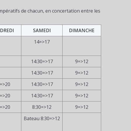
 impératifs de chacun, en concertation entre les
DREDI
SAMEDI
DIMANCHE
14=>17
14:30=>17
9=>12
14:30=>17
9=>12
=>20
14:30=>17
9=>12
=>20
14:30=>17
9=>12
=>20
8:30=>12
9=>12
Bateau 8:30=>12