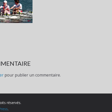
MMENTAIRE
er
pour publier un commentaire.
oits réservés.
ress
.