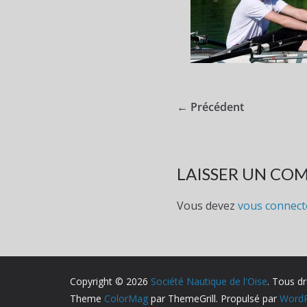
← Précédent
LAISSER UN CO
Vous devez
vous connect
Copyright © 2026
Société Nautique de l'Oise
. Tous dr
Theme
ColorMag
par ThemeGrill. Propulsé par
WordP