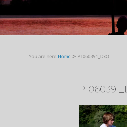
You are here:
Home
P1060391_DxO
P1060391