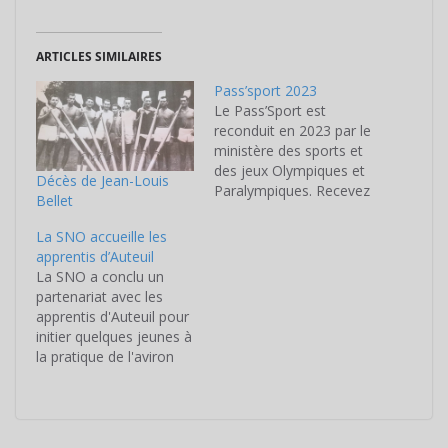
ARTICLES SIMILAIRES
Pass’sport 2023
Le Pass’Sport est
reconduit en 2023 par le
ministère des sports et
des jeux Olympiques et
Décès de Jean-Louis
Paralympiques. Recevez
Bellet
une aide de 50 € pour
l'inscription de votre
La SNO accueille les
enfant à l'aviron (si vous
apprentis d’Auteuil
êtes éligible)
La SNO a conclu un
partenariat avec les
apprentis d'Auteuil pour
initier quelques jeunes à
la pratique de l'aviron
Pendant 2 heures le
jeudi, une fois tous les
15 jours (en alternance),
ils viennent tester leur