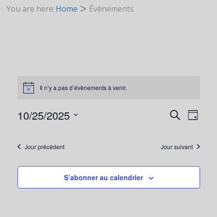
You are here:
Home
Évènements
ÉVÈNEMENTS
Il n’y a pas d’évènements à venir.
N
o
t
10/25/2025
R
i
R
N
J
FOR
c
e
S
o
e
c
u
é
h
Jour précédent
Jour suivant
E
A
r
l
e
25
r
e
S’abonner au calendrier
c
C
V
c
h
t
OCTOBRE
e
i
H
I