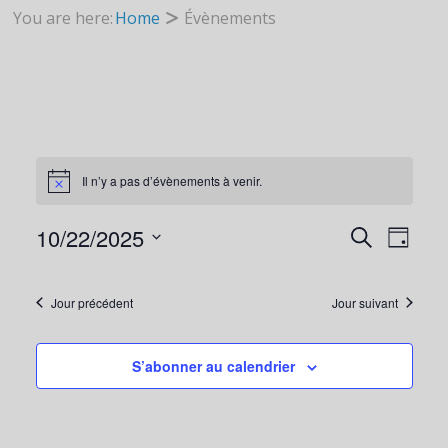
You are here:
Home
Évènements
ÉVÈNEMENTS
Il n’y a pas d’évènements à venir.
N
o
t
10/22/2025
R
i
R
N
J
FOR
c
e
S
o
e
c
u
é
h
Jour précédent
Jour suivant
E
A
r
l
e
22
r
e
S’abonner au calendrier
c
C
V
c
h
t
OCTOBRE
e
i
H
I