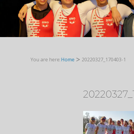
You are here:
Home
20220327_170403-1
20220327_