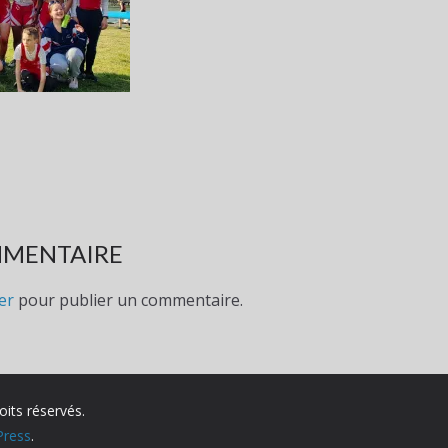
MMENTAIRE
er
pour publier un commentaire.
oits réservés.
ress
.