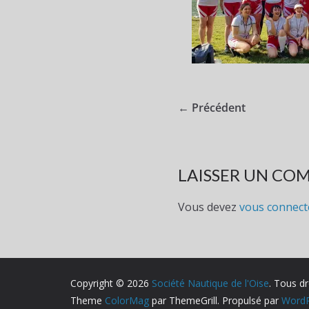
← Précédent
LAISSER UN CO
Vous devez
vous connect
Copyright © 2026
Société Nautique de l'Oise
. Tous dr
Theme
ColorMag
par ThemeGrill. Propulsé par
WordP