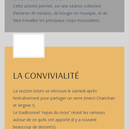
Cette activité permet, sur une séance collective
d’environ 45 minutes, de bouger en musique, et de
faire travailler les principaux corps musculaires.
LA CONVIVIALITÉ
La section loisirs se retrouve le samedi après
l’entraînement pour partager un verre (merci Chanchan
et Virginie !).
Le traditionnel “repas du mois” réunit les rameurs
autour de ce qu’ils ont apporté (il y a souvent
beaucoup de desserts).