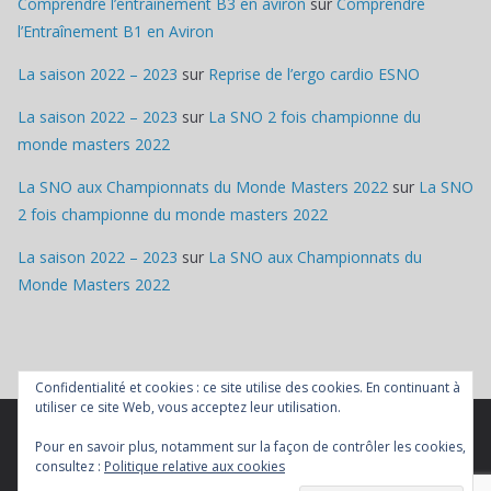
Comprendre l’entraînement B3 en aviron
sur
Comprendre
l’Entraînement B1 en Aviron
La saison 2022 – 2023
sur
Reprise de l’ergo cardio ESNO
La saison 2022 – 2023
sur
La SNO 2 fois championne du
monde masters 2022
La SNO aux Championnats du Monde Masters 2022
sur
La SNO
2 fois championne du monde masters 2022
La saison 2022 – 2023
sur
La SNO aux Championnats du
Monde Masters 2022
Confidentialité et cookies : ce site utilise des cookies. En continuant à
utiliser ce site Web, vous acceptez leur utilisation.
Pour en savoir plus, notamment sur la façon de contrôler les cookies,
Copyright © 2026
Société Nautique de l'Oise
. Tous droits
consultez :
Politique relative aux cookies
réservés.